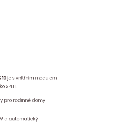
 10
je s vnitřním modulem
o SPLIT.
ody pro rodinné domy
 kW a automatický