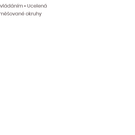
 ovládáním • Ucelená
, směšované okruhy