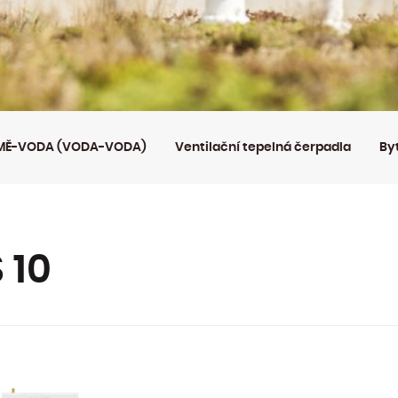
ZEMĚ-VODA (VODA-VODA)
Ventilační tepelná čerpadla
By
 10