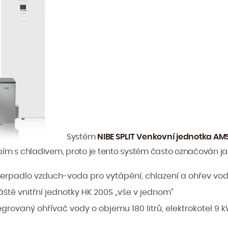
Systém
NIBE SPLIT
Venkovní jednotka AMS
ím s chladivem, proto je tento systém často označován jak
é čerpadlo vzduch-voda pro vytápění, chlazení a ohřev v
áště vnitřní jednotky HK 200S „vše v jednom“
grovaný ohřívač vody o objemu 180 litrů, elektrokotel 9