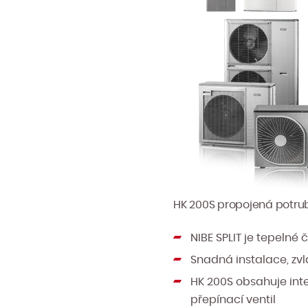
HK 200S propojená potrub
NIBE SPLIT je tepeln
Snadná instalace, zvl
HK 200S obsahuje inte
přepínací ventil