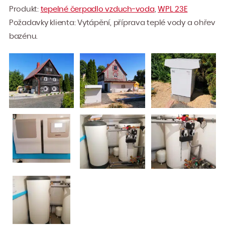
Vytvoření průkazu energetické
Produkt:
tepelné čerpadlo vzduch-voda
,
WPL 23E
náročnosti budovy
Požadavky klienta: Vytápění, příprava teplé vody a ohřev
Kontroly těsnosti chladících
bazénu.
okruhů – revize úniků chladiva
Termografická diagnostika
Reference
Dotace
Čistá energie Praha
Nová zelená úsporám
O společnosti
Kontakt