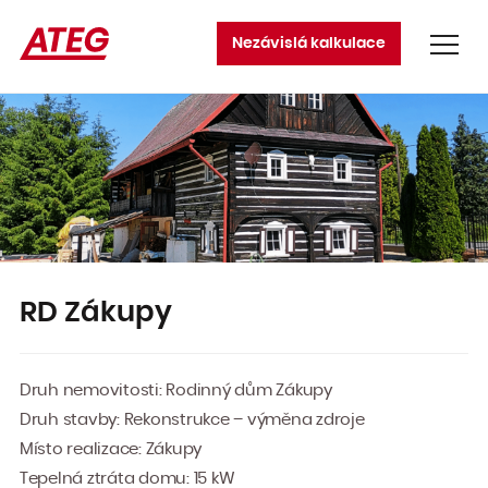
Nezávislá kalkulace
Produkty
Tepelná čerpadla
Rekuperační jednotky
Klimatizace
Topné a chladící soustavy
Služby
RD Zákupy
Projekční činnost
Realizace projektů
Druh nemovitosti: Rodinný dům Zákupy
Měření a regulace
Druh stavby: Rekonstrukce – výměna zdroje
Servis tepelných čerpadel
Vytvoření energetického posudku
Místo realizace: Zákupy
Vytvoření energetického auditu
Tepelná ztráta domu: 15 kW