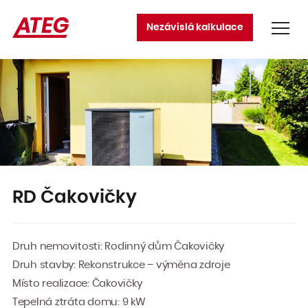
Nezávislá kalkulace
Produkty
Tepelná čerpadla
Rekuperační jednotky
Klimatizace
Topné a chladící soustavy
Služby
RD Čakovičky
Projekční činnost
Realizace projektů
Druh nemovitosti: Rodinný dům Čakovičky
Měření a regulace
Druh stavby: Rekonstrukce – výměna zdroje
Servis tepelných čerpadel
Vytvoření energetického posudku
Místo realizace: Čakovičky
Vytvoření energetického auditu
Tepelná ztráta domu: 9 kW