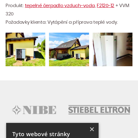
Vytvoření průkazu energetické
Produkt:
tepelné čerpadlo vzduch-voda
,
F2120-12
+ VVM
náročnosti budovy
320
Kontroly těsnosti chladících
Požadavky klienta: Vytápění a příprava teplé vody.
okruhů – revize úniků chladiva
Termografická diagnostika
Reference
Dotace
Čistá energie Praha
Nová zelená úsporám
O společnosti
Kontakt
×
Tyto webové stránky